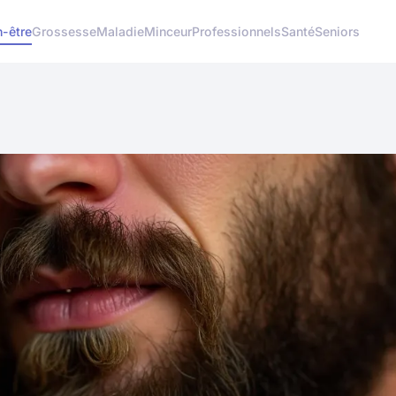
n-être
Grossesse
Maladie
Minceur
Professionnels
Santé
Seniors