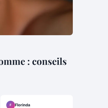
homme : conseils
Florinda
F