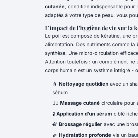
cutanée
, condition indispensable pour n
adaptés à votre type de peau, vous po
L’impact de l’hygiène de vie sur la 
Le poil est composé de kératine, une pr
alimentation. Des nutriments comme la
synthèse. Une micro-circulation efficace
Attention toutefois : un complément ne
corps humain est un système intégré - o
🧴
Nettoyage quotidien
avec un sha
sébum
💆‍♂️
Massage cutané
circulaire pour 
🧪
Application d’un sérum
ciblé riche
🦣
Brossage régulier
avec une brosse
🌿
Hydratation profonde
via un baum