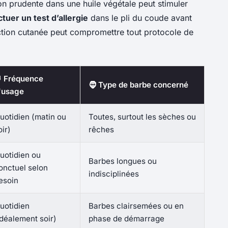
ion prudente dans une huile végétale peut stimuler
tuer un test d’allergie
dans le pli du coude avant
action cutanée peut compromettre tout protocole de
 Fréquence
🧔 Type de barbe concerné
'usage
uotidien (matin ou
Toutes, surtout les sèches ou
oir)
rêches
uotidien ou
Barbes longues ou
onctuel selon
indisciplinées
esoin
uotidien
Barbes clairsemées ou en
idéalement soir)
phase de démarrage