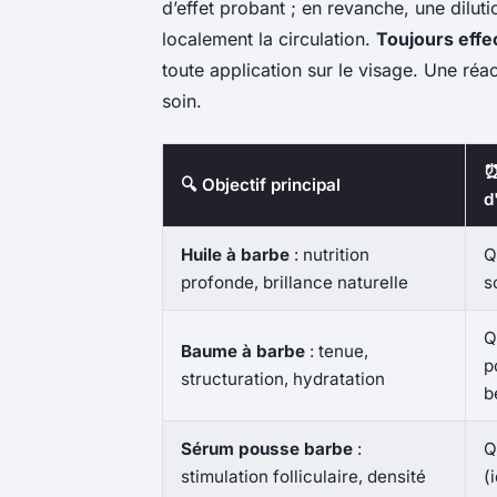
d’effet probant ; en revanche, une dilut
localement la circulation.
Toujours effec
toute application sur le visage. Une ré
soin.
⏰
🔍 Objectif principal
d
Huile à barbe
: nutrition
Q
profonde, brillance naturelle
s
Q
Baume à barbe
: tenue,
p
structuration, hydratation
b
Sérum pousse barbe
:
Q
stimulation folliculaire, densité
(