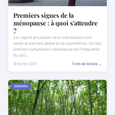
Premiers signes de la
ménopause : à quoi s'attendre
?
Les signes physiques de la ménopause sont
variés et peuvent altérer la vie quotidienne. Un des
premiers symptômes ménopause est l'irrégularité
du cycl...
19 février 2025
5 min de lecture →
SENIORS